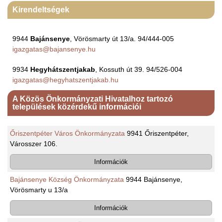
Kirendeltségek
9944
Bajánsenye
, Vörösmarty út 13/a. 94/444-005
igazgatas@bajansenye.hu
9934
Hegyhátszentjakab
, Kossuth út 39. 94/526-004
igazgatas@hegyhatszentjakab.hu
A Közös Önkormányzati Hivatalhoz tartozó
települések közérdekű információi
Őriszentpéter Város Önkormányzata
9941 Őriszentpéter,
Városszer 106.
Információk
Bajánsenye Község Önkormányzata
9944 Bajánsenye,
Vörösmarty u 13/a
Információk