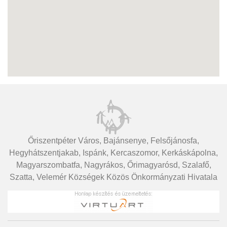
Őriszentpéter Város, Bajánsenye, Felsőjánosfa,
Hegyhátszentjakab, Ispánk, Kercaszomor, Kerkáskápolna,
Magyarszombatfa, Nagyrákos, Őrimagyarósd, Szalafő,
Szatta, Velemér Községek Közös Önkormányzati Hivatala