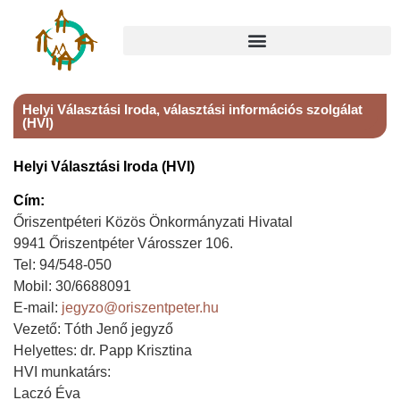
Helyi Választási Iroda, választási információs szolgálat
(HVI)
Helyi Választási Iroda (HVI)
Cím:
Őriszentpéteri Közös Önkormányzati Hivatal
9941 Őriszentpéter Városszer 106.
Tel: 94/548-050
Mobil: 30/6688091
E-mail:
jegyzo@oriszentpeter.hu
Vezető: Tóth Jenő jegyző
Helyettes: dr. Papp Krisztina
HVI munkatárs:
Laczó Éva