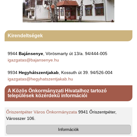
Kirendeltségek
9944
Bajánsenye
, Vörösmarty út 13/a. 94/444-005
igazgatas@bajansenye.hu
9934
Hegyhátszentjakab
, Kossuth út 39. 94/526-004
igazgatas@hegyhatszentjakab.hu
A Közös Önkormányzati Hivatalhoz tartozó
települések közérdekű információi
Őriszentpéter Város Önkormányzata
9941 Őriszentpéter,
Városszer 106.
Információk