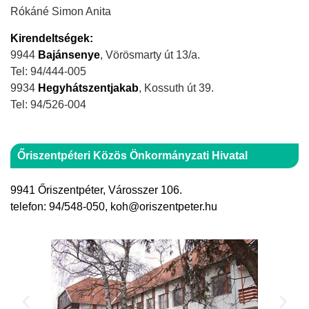
Rókáné Simon Anita
Kirendeltségek:
9944
Bajánsenye
, Vörösmarty út 13/a.
Tel: 94/444-005
9934
Hegyhátszentjakab
, Kossuth út 39.
Tel: 94/526-004
Őriszentpéteri Közös Önkormányzati Hivatal
9941 Őriszentpéter, Városszer 106.
telefon: 94/548-050, koh@oriszentpeter.hu