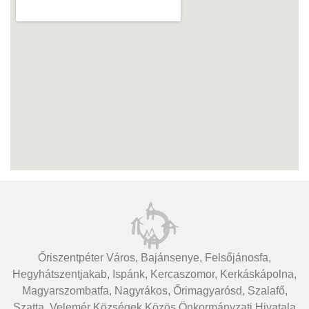
Őriszentpéter Város, Bajánsenye, Felsőjánosfa,
Hegyhátszentjakab, Ispánk, Kercaszomor, Kerkáskápolna,
Magyarszombatfa, Nagyrákos, Őrimagyarósd, Szalafő,
Szatta, Velemér Községek Közös Önkormányzati Hivatala