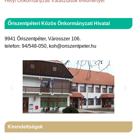
Helyi Önkormányzati Választások eredményei
Őriszentpéteri Közös Önkormányzati Hivatal
9941 Őriszentpéter, Városszer 106.
telefon: 94/548-050, koh@oriszentpeter.hu
Kirendeltségek