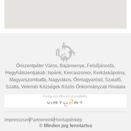
Őriszentpéter Város, Bajánsenye, Felsőjánosfa,
Hegyhátszentjakab, Ispánk, Kercaszomor, Kerkáskápolna,
Magyarszombatfa, Nagyrákos, Őrimagyarósd, Szalafő,
Szatta, Velemér Községek Közös Önkormányzati Hivatala
Impresszum
Partnereink
Honlaptérkép
© Minden jog fenntartva