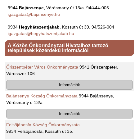
9944
Bajánsenye
, Vörösmarty út 13/a. 94/444-005
igazgatas@bajansenye.hu
9934
Hegyhátszentjakab
, Kossuth út 39. 94/526-004
igazgatas@hegyhatszentjakab.hu
A Közös Önkormányzati Hivatalhoz tartozó
települések közérdekű információi
Őriszentpéter Város Önkormányzata
9941 Őriszentpéter,
Városszer 106.
Információk
Bajánsenye Község Önkormányzata
9944 Bajánsenye,
Vörösmarty u 13/a
Információk
Felsőjánosfa Község Önkormányzata
9934 Felsőjánosfa, Kossuth út 35.