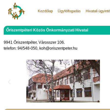
Kezdőlap
Ügyfélfogadás
Hivatali ügyint
Őriszentpéteri Közös Önkormányzati Hivatal
9941 Őriszentpéter, Városszer 106.
telefon: 94/548-050, koh@oriszentpeter.hu