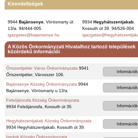
Kirendeltségek
9944
Bajánsenye
, Vörösmarty út
9934
Hegyhátszentjakab
,
13/a. 94/444-005
Kossuth út 39. 94/526-004
igazgatas@bajansenye.hu
igazgatas@hegyhatszentjak
A Közös Önkormányzati Hivatalhoz tartozó települések
közérdekű információi
Őriszentpéter Város Önkormányzata
9941
Információk
Őriszentpéter, Városszer 106.
Bajánsenye Község Önkormányzata
9944
Információk
Bajánsenye, Vörösmarty u 13/a
Felsőjánosfa Község Önkormányzata
Információk
9934 Felsőjánosfa, Kossuth út 35.
Hegyhátszentjakab Község Önkormányzata
Információk
9934 Hegyhátszentjakab, Kossuth út 39.
Ispánk Község Önkormányzata