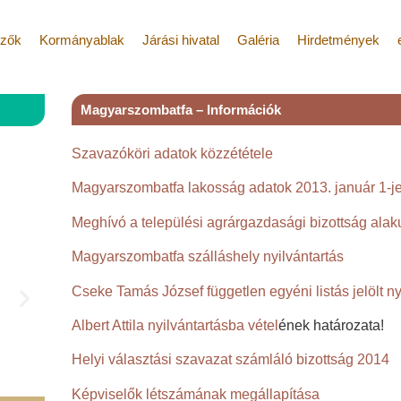
ézők
Kormányablak
Járási hivatal
Galéria
Hirdetmények
Magyarszombatfa – Információk
Szavazóköri adatok közzététele
Magyarszombatfa lakosság adatok 2013. január 1-jei
Meghívó a települési agrárgazdasági bizottság alak
Magyarszombatfa szálláshely nyilvántartás
Cseke Tamás József független egyéni listás jelölt n
Albert Attila nyilvántartásba vétel
ének határozata!
Helyi választási szavazat számláló bizottság
2014
Képviselők létszámának megállapítása