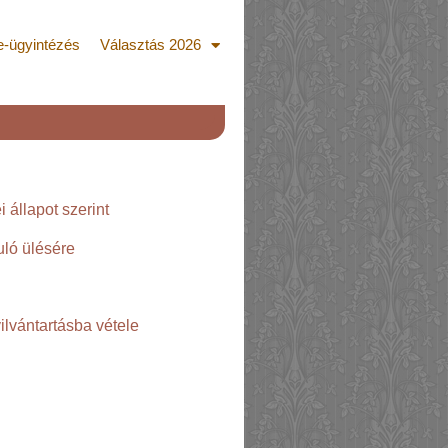
e-ügyintézés
Választás 2026
 állapot szerint
uló ülésére
yilvántartásba vétele