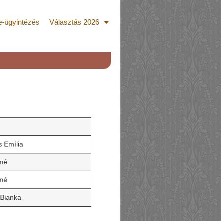
e-ügyintézés
Választás 2026
 Emília
áné
óné
Bianka