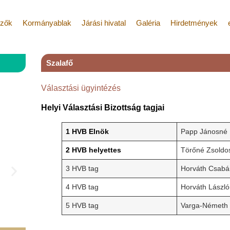
ézők
Kormányablak
Járási hivatal
Galéria
Hirdetmények
Szalafő
Választási ügyintézés
Helyi Választási Bizottság tagjai
1 HVB Elnök
Papp Jánosné
2 HVB helyettes
Törőné Zsoldos
3 HVB tag
Horváth Csab
4 HVB tag
Horváth Lászl
5 HVB tag
Varga-Németh 