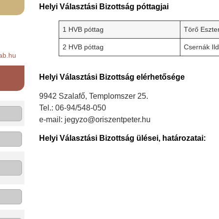
Helyi Választási Bizottság póttagjai
1 HVB póttag
Törő Eszte
2 HVB póttag
Csernák Ild
ab.hu
Helyi Választási Bizottság elérhetősége
9942 Szalafő, Templomszer 25.
Tel.: 06-94/548-050
e-mail: jegyzo@oriszentpeter.hu
Helyi Választási Bizottság
ülései,
határozatai: