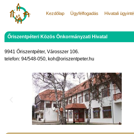
Kezdőlap
Ügyfélfogadás
Hivatali ügyint
Őriszentpéteri Közös Önkormányzati Hivatal
9941 Őriszentpéter, Városszer 106.
telefon: 94/548-050, koh@oriszentpeter.hu