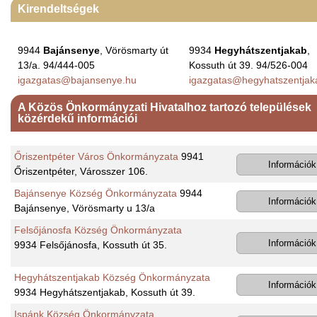
Kirendeltségek
9944
Bajánsenye
, Vörösmarty út
9934
Hegyhátszentjakab
,
13/a. 94/444-005
Kossuth út 39. 94/526-004
igazgatas@bajansenye.hu
igazgatas@hegyhatszentjak
A Közös Önkormányzati Hivatalhoz tartozó települések
közérdekű információi
Őriszentpéter Város Önkormányzata
9941
Információk
Őriszentpéter, Városszer 106.
Bajánsenye Község Önkormányzata
9944
Információk
Bajánsenye, Vörösmarty u 13/a
Felsőjánosfa Község Önkormányzata
Információk
9934 Felsőjánosfa, Kossuth út 35.
Hegyhátszentjakab Község Önkormányzata
Információk
9934 Hegyhátszentjakab, Kossuth út 39.
Ispánk Község Önkormányzata