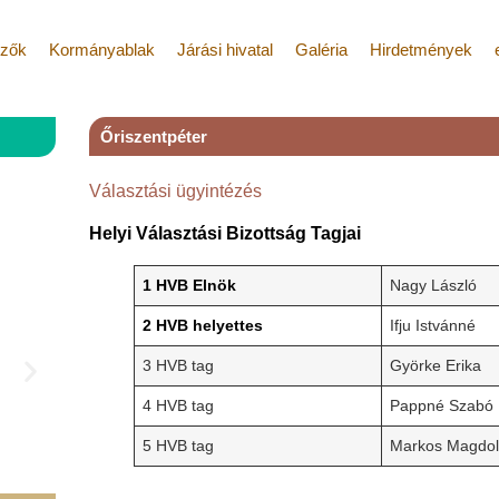
ézők
Kormányablak
Járási hivatal
Galéria
Hirdetmények
Őriszentpéter
Választási ügyintézés
Helyi Választási Bizottság Tagjai
1 HVB Elnök
Nagy László
2 HVB helyettes
Ifju Istvánné
3 HVB tag
Györke Erik
4 HVB tag
Pappné Szabó
5 HVB tag
Markos Magdo