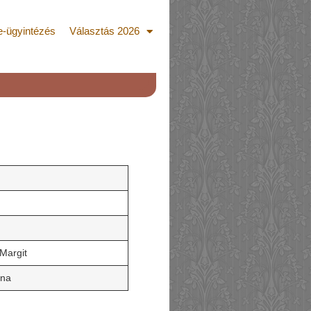
e-ügyintézés
Választás 2026
a
 Margit
lna