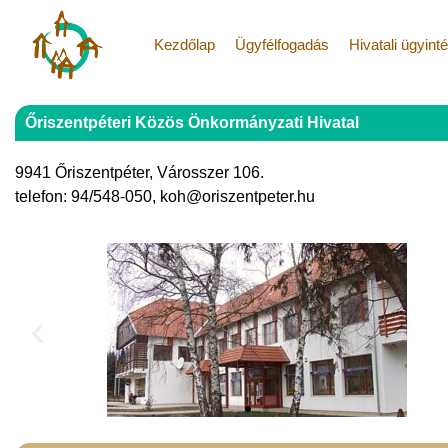
Kezdőlap
Ügyfélfogadás
Hivatali ügyint
Őriszentpéteri Közös Önkormányzati Hivatal
9941 Őriszentpéter, Városszer 106.
telefon: 94/548-050, koh@oriszentpeter.hu