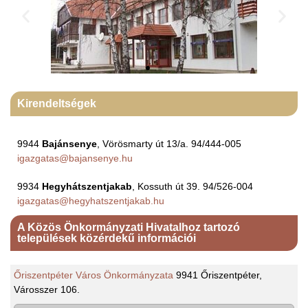
Kirendeltségek
9944
Bajánsenye
, Vörösmarty út 13/a. 94/444-005
igazgatas@bajansenye.hu
9934
Hegyhátszentjakab
, Kossuth út 39. 94/526-004
igazgatas@hegyhatszentjakab.hu
A Közös Önkormányzati Hivatalhoz tartozó
települések közérdekű információi
Őriszentpéter Város Önkormányzata
9941 Őriszentpéter,
Városszer 106.