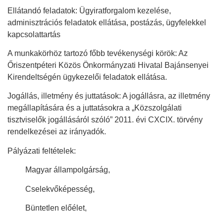
Ellátandó feladatok: Ügyiratforgalom kezelése,
adminisztrációs feladatok ellátása, postázás, ügyfelekkel
kapcsolattartás
A munkakörhöz tartozó főbb tevékenységi körök: Az
Őriszentpéteri Közös Önkormányzati Hivatal Bajánsenyei
Kirendeltségén ügykezelői feladatok ellátása.
Jogállás, illetmény és juttatások: A jogállásra, az illetmény
megállapítására és a juttatásokra a „Közszolgálati
tisztviselők jogállásáról szóló” 2011. évi CXCIX. törvény
rendelkezései az irányadók.
Pályázati feltételek:
 Magyar állampolgárság,
 Cselekvőképesség,
 Büntetlen előélet,