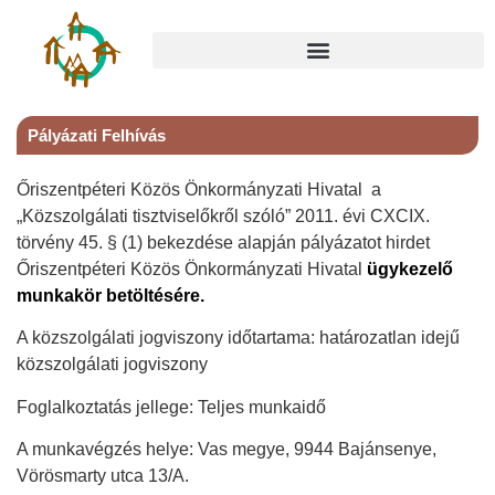
Pályázati Felhívás
Őriszentpéteri Közös Önkormányzati Hivatal a
„Közszolgálati tisztviselőkről szóló” 2011. évi CXCIX.
törvény 45. § (1) bekezdése alapján pályázatot hirdet
Őriszentpéteri Közös Önkormányzati Hivatal
ügykezelő
munkakör betöltésére.
A közszolgálati jogviszony időtartama: határozatlan idejű
közszolgálati jogviszony
Foglalkoztatás jellege: Teljes munkaidő
A munkavégzés helye: Vas megye, 9944 Bajánsenye,
Vörösmarty utca 13/A.