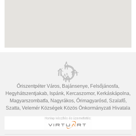
Őriszentpéter Város, Bajánsenye, Felsőjánosfa,
Hegyhátszentjakab, Ispánk, Kercaszomor, Kerkáskápolna,
Magyarszombatfa, Nagyrákos, Őrimagyarósd, Szalafő,
Szatta, Velemér Községek Közös Önkormányzati Hivatala