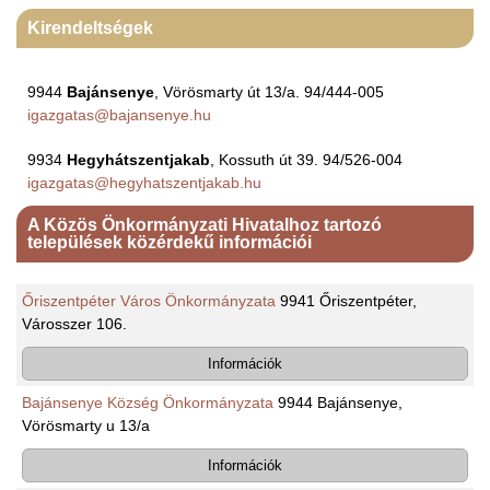
Kirendeltségek
9944
Bajánsenye
, Vörösmarty út 13/a. 94/444-005
igazgatas@bajansenye.hu
9934
Hegyhátszentjakab
, Kossuth út 39. 94/526-004
igazgatas@hegyhatszentjakab.hu
A Közös Önkormányzati Hivatalhoz tartozó
települések közérdekű információi
Őriszentpéter Város Önkormányzata
9941 Őriszentpéter,
Városszer 106.
Információk
Bajánsenye Község Önkormányzata
9944 Bajánsenye,
Vörösmarty u 13/a
Információk