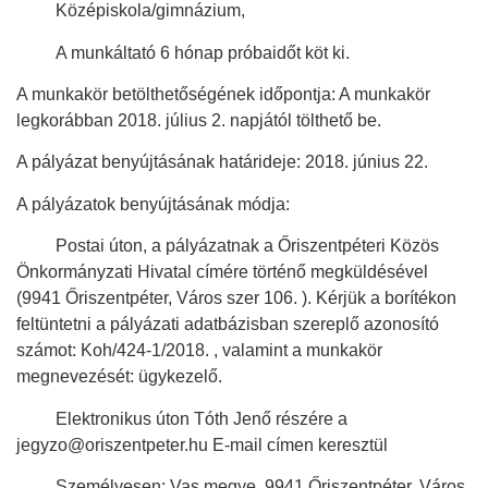
 Középiskola/gimnázium,
 A munkáltató 6 hónap próbaidőt köt ki.
A munkakör betölthetőségének időpontja: A munkakör
legkorábban 2018. július 2. napjától tölthető be.
A pályázat benyújtásának határideje: 2018. június 22.
A pályázatok benyújtásának módja:
 Postai úton, a pályázatnak a Őriszentpéteri Közös
Önkormányzati Hivatal címére történő megküldésével
(9941 Őriszentpéter, Város szer 106. ). Kérjük a borítékon
feltüntetni a pályázati adatbázisban szereplő azonosító
számot: Koh/424-1/2018. , valamint a munkakör
megnevezését: ügykezelő.
 Elektronikus úton Tóth Jenő részére a
jegyzo@oriszentpeter.hu E-mail címen keresztül
 Személyesen: Vas megye, 9941 Őriszentpéter, Város